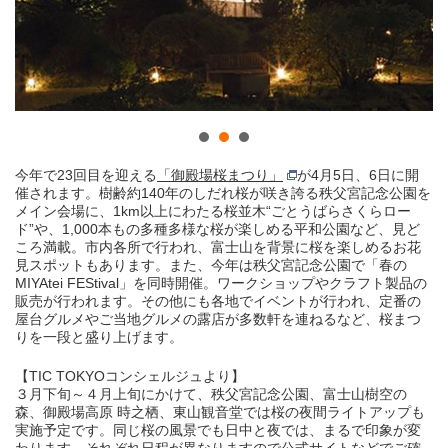
今年で23回目を迎える
「御殿場桜まつり」
が4月5日、6日に開
催されます。樹齢約140年のしだれ桜が咲き誇る秩父宮記念公園を
メイン会場に、1km以上にわたる桜並木“ごとうばらさくらロー
ド”や、1,000本もの多種多様な桜が楽しめる平和公園など、見ど
ころ満載。市内各所で行われ、富士山を背景に桜を楽しめるお花
見スポットもあります。また、今年は秩父宮記念公園で「春の
MIYAtei FEStival」を同時開催。ワークショップやクラフト製品の
販売が行われます。その他にも各地でイベントが行われ、定番の
屋台グルメやご当地グルメの露店が多数軒を連ねるなど、桜まつ
りを一段と盛り上げます。
【TIC TOKYOコンシェルジュより】
３月下旬～４月上旬にかけて、秩父宮記念公園、富士山樹空の
森、御殿場高原 時之栖、東山観音堂では桜の夜間ライトアップも
実施予定です。同じ桜の風景でも日中と夜では、まるで印象が変