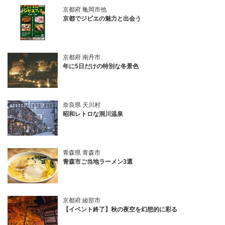
京都府 亀岡市他
京都でジビエの魅力と出会う
京都府 南丹市
年に5日だけの特別な冬景色
奈良県 天川村
昭和レトロな洞川温泉
青森県 青森市
青森市ご当地ラーメン3選
京都府 綾部市
【イベント終了】秋の夜空を幻想的に彩る